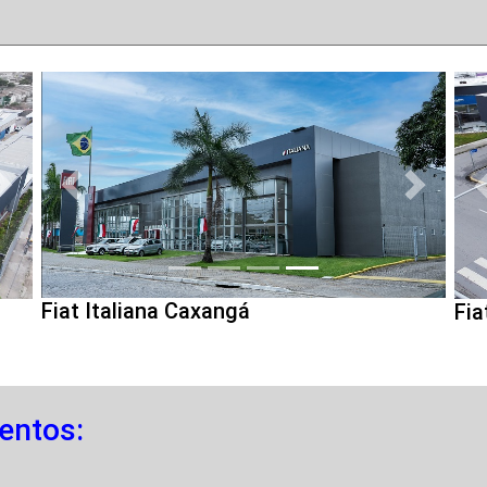
Anterior
Proximo
Proximo
Fiat Italiana Caxangá
Fia
entos: