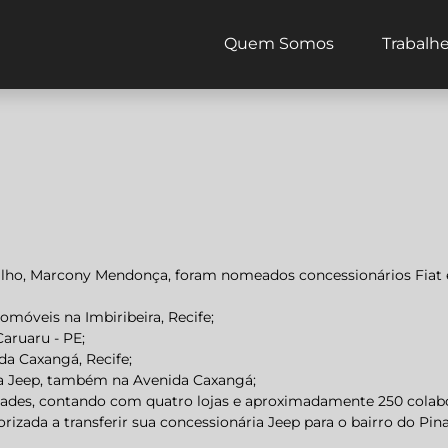
Quem Somos
Trabalh
filho, Marcony Mendonça, foram nomeados concessionários Fiat e
tomóveis na Imbiribeira, Recife;
Caruaru - PE;
ida Caxangá, Recife;
ia Jeep, também na Avenida Caxangá;
dades, contando com quatro lojas e aproximadamente 250 colab
torizada a transferir sua concessionária Jeep para o bairro do Pi