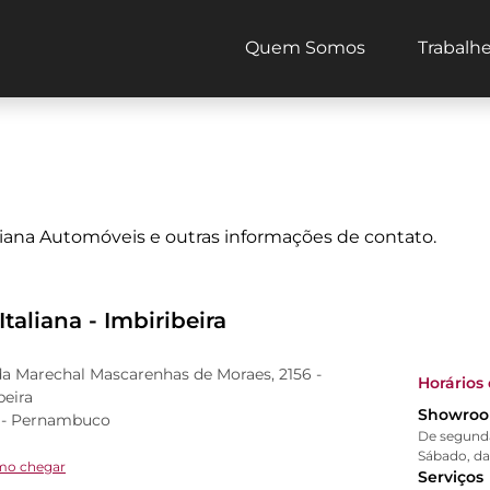
Quem Somos
Trabalh
aliana Automóveis e outras informações de contato.
 Italiana - Imbiribeira
a Marechal Mascarenhas de Moraes, 2156 -
Horários
beira
Showro
e - Pernambuco
De segunda 
Sábado, das
o chegar
Serviços