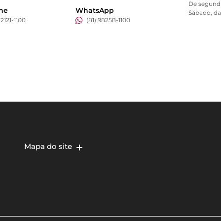
De segunda 
one
WhatsApp
Sábado, das
 2121-1100
(81) 98258-1100
Mapa do site