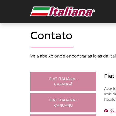
Contato
Veja abaixo onde encontrar as lojas da It
Fiat
FIAT ITALIANA -
CAXANGÁ
Avenid
Imbiri
Recif
FIAT ITALIANA -
CARUARU
Com