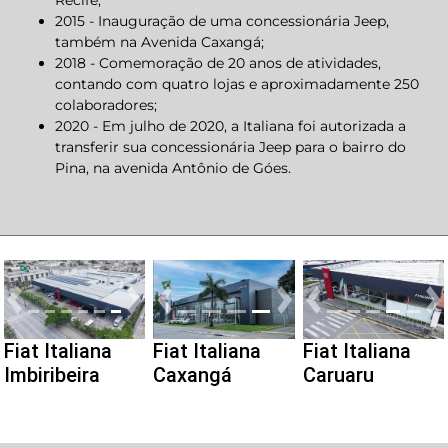
Recife;
2015 - Inauguração de uma concessionária Jeep,
também na Avenida Caxangá;
2018 - Comemoração de 20 anos de atividades,
contando com quatro lojas e aproximadamente 250
colaboradores;
2020 - Em julho de 2020, a Italiana foi autorizada a
transferir sua concessionária Jeep para o bairro do
Pina, na avenida Antônio de Góes.
Anterior
Proximo
Anterior
Proximo
Anterior
P
Fiat Italiana
Fiat Italiana
Fiat Italiana
Caxangá
Imbiribeira
Caruaru